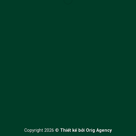
WordPress &
WooCommerce Expert
Lo
rem ipsum dolor sit amet, consectetuer adipiscing elit.
MY WORK
Copyright 2026 ©
Thiết kế bởi
Orig Agency