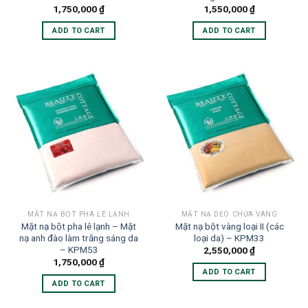
1,750,000
₫
1,550,000
₫
ADD TO CART
ADD TO CART
MẶT NẠ BỘT PHA LÊ LẠNH
MẶT NẠ DẺO CHỨA VÀNG
Mặt nạ bột pha lê lạnh – Mặt
Mặt nạ bột vàng loại II (các
nạ anh đào làm trắng sáng da
loại da) – KPM33
– KPM53
2,550,000
₫
1,750,000
₫
ADD TO CART
ADD TO CART