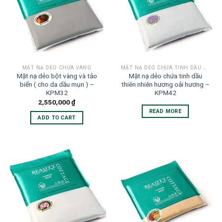
MẶT NẠ DẺO CHỨA VÀNG
MẶT NẠ DẺO CHỨA TINH DẦU THIÊN NHIÊN
Mặt nạ dẻo bột vàng và tảo
Mặt nạ dẻo chứa tinh dầu
biển ( cho da dầu mụn ) –
thiên nhiên hương oải hương –
KPM32
KPM42
2,550,000
₫
READ MORE
ADD TO CART