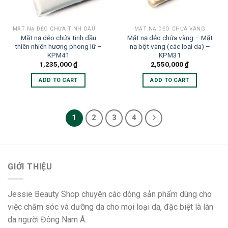
MẶT NẠ DẺO CHỨA TINH DẦU THIÊN NHIÊN
MẶT NẠ DẺO CHỨA VÀNG
Mặt nạ dẻo chứa tinh dầu
Mặt nạ dẻo chứa vàng – Mặt
thiên nhiên hương phong lữ –
nạ bột vàng (các loại da) –
KPM41
KPM31
1,235,000
₫
2,550,000
₫
ADD TO CART
ADD TO CART
1
2
3
4
GIỚI THIỆU
Jessie Beauty Shop chuyên các dòng sản phẩm dùng cho
việc chăm sóc và dưỡng da cho mọi loại da, đặc biệt là làn
da người Đông Nam Á.