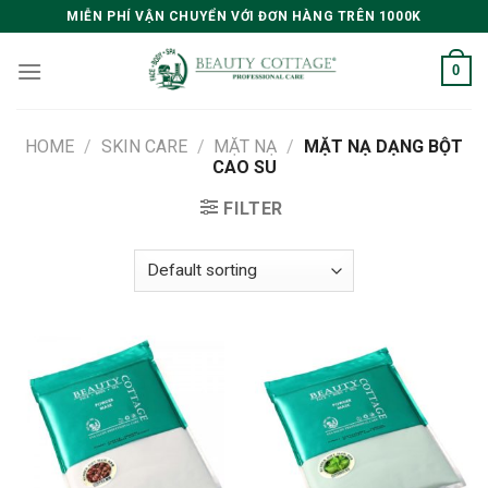
Skip
MIỄN PHÍ VẬN CHUYỂN VỚI ĐƠN HÀNG TRÊN 1000K
to
content
0
HOME
/
SKIN CARE
/
MẶT NẠ
/
MẶT NẠ DẠNG BỘT
CAO SU
FILTER