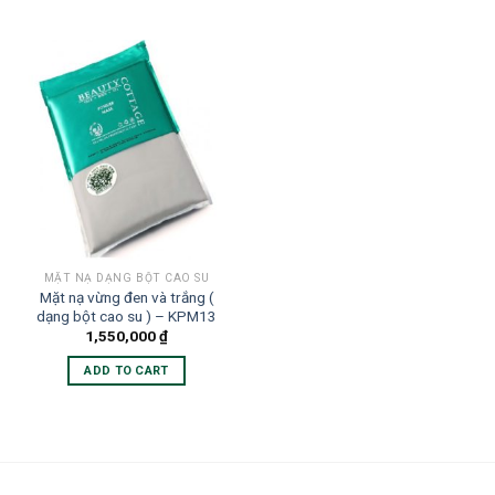
MẶT NẠ DẠNG BỘT CAO SU
Mặt nạ vừng đen và trắng (
dạng bột cao su ) – KPM13
1,550,000
₫
ADD TO CART