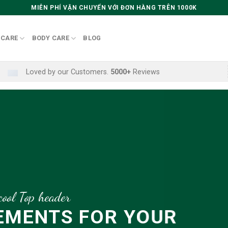
MIỄN PHÍ VẬN CHUYỂN VỚI ĐƠN HÀNG TRÊN 1000K
 CARE
BODY CARE
BLOG
Loved by our Customers.
5000+
Reviews
cool Top header
cool Top header
A cool Top header
LEMENTS FOR YOUR
LEMENTS FOR YOUR
T FASHION NEWS FOR