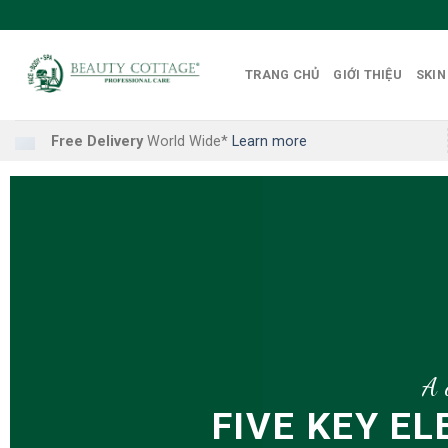
Skip
to
content
TRANG CHỦ
GIỚI THIỆU
SKIN
Free Delivery
World Wide*
Learn more
A 
A 
FIVE KEY E
FIVE KEY E
LATES