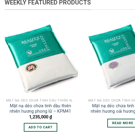
WEEKLY FEATURED PRODUCTS
MẶT NẠ DẺO CHỨA TINH DẦU THIÊN NHIÊN
Mặt nạ dẻo chứa tinh dầu thiên
Mặt nạ dẻo chứa tinh 
nhiên hương phong lữ – KPM41
nhiên hương oải hươn
1,235,000
₫
READ MORE
ADD TO CART