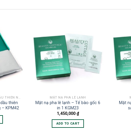
MẶT NẠ DẺO CHỨA TINH DẦU THIÊN NHIÊN
MẶT NẠ PHA LÊ LẠNH
dầu thiên
Mặt nạ pha lê lạnh – Tế bào gốc 6
Mặt nạ
g – KPM42
in 1 KGM23
s
1,450,000
₫
ADD TO CART