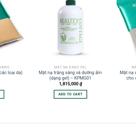
 VÀNG
MẶT NẠ DẠNG GEL
MẶ
các loại da)
Mặt nạ trắng sáng và dưỡng ẩm
Mặt nạ 
(dạng gel) – KPMG01
cho 
1,815,000
₫
ADD TO CART