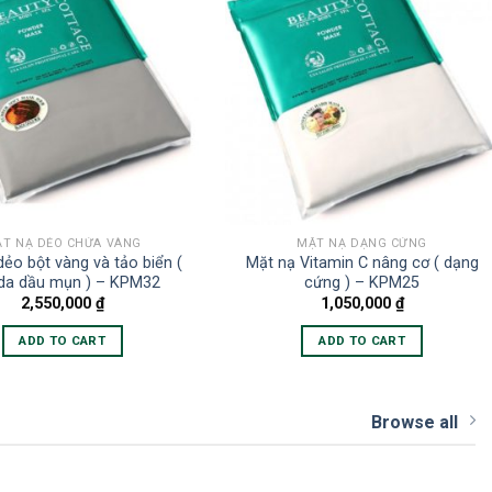
T NẠ DẺO CHỨA VÀNG
MẶT NẠ DẠNG CỨNG
dẻo bột vàng và tảo biển (
Mặt nạ Vitamin C nâng cơ ( dạng
da dầu mụn ) – KPM32
cứng ) – KPM25
2,550,000
₫
1,050,000
₫
ADD TO CART
ADD TO CART
Browse all