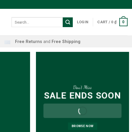
Search
0
LOGIN
CART /
0
₫
for:
Free Returns
and
Free Shipping
Don’t Miss
SALE ENDS SOON
BROWSE NOW