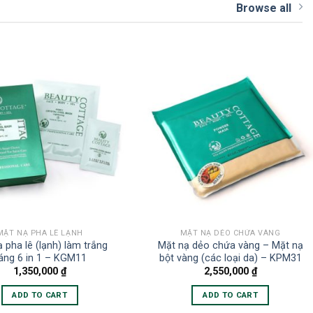
Browse all
MẶT NẠ PHA LÊ LẠNH
MẶT NẠ DẺO CHỨA VÀNG
 pha lê (lạnh) làm trắng
Mặt nạ dẻo chứa vàng – Mặt nạ
áng 6 in 1 – KGM11
bột vàng (các loại da) – KPM31
1,350,000
₫
2,550,000
₫
ADD TO CART
ADD TO CART