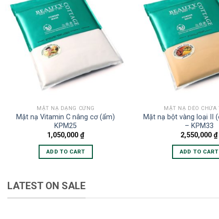
MẶT NẠ DẠNG CỨNG
MẶT NẠ DẺO CHỨA
Mặt nạ Vitamin C nâng cơ (ẩm)
Mặt nạ bột vàng loại II (
KPM25
– KPM33
1,050,000
₫
2,550,000
₫
ADD TO CART
ADD TO CART
LATEST ON SALE