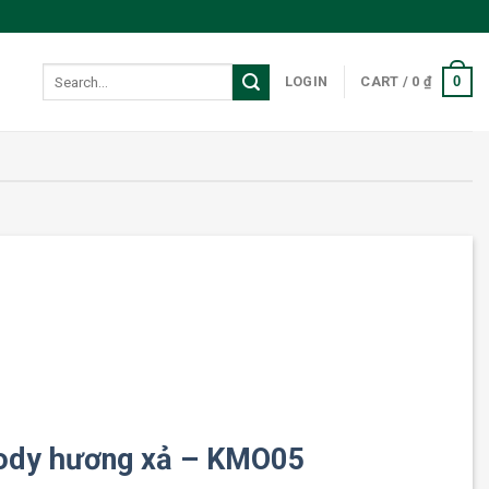
Search
0
LOGIN
CART /
0
₫
for:
ody hương xả – KMO05