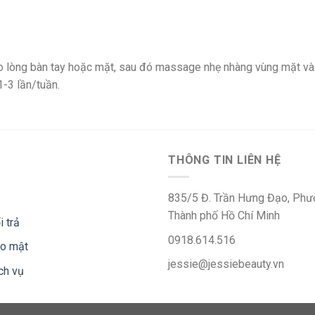
ào lòng bàn tay hoặc mặt, sau đó massage nhẹ nhàng vùng mặt và 
1-3 lần/tuần.
THÔNG TIN LIÊN HỆ
835/5 Đ. Trần Hưng Đạo, Phườ
Thành phố Hồ Chí Minh
i trả
0918.614.516
ảo mật
jessie@jessiebeauty.vn
ch vụ