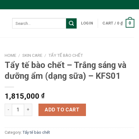
Search
0
LOGIN
CART /
0
₫
for:
HOME
/
SKIN CARE
/
TẨY TẾ BÀO CHẾT
Tẩy tế bào chết – Trắng sáng và
dưỡng ẩm (dạng sữa) – KFS01
1,815,000
₫
Tẩy tế bào chết - Trắng sáng và dưỡng ẩm (dạng sữa) - KFS01 
ADD TO CART
Category:
Tẩy tế bào chết